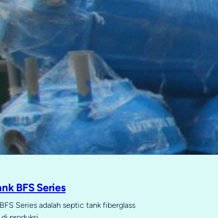
ank BFS Series
BFS Series adalah septic tank fiberglass
di produksi…