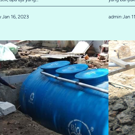
n
Jan 16, 2023
admin
Jan 1
·
·