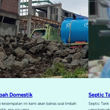
bah Domestik
Septic T
 kesempatan ini kami akan bahas soal limbah
Septic Tank 
tik, apa aja yang…
yang banyak 