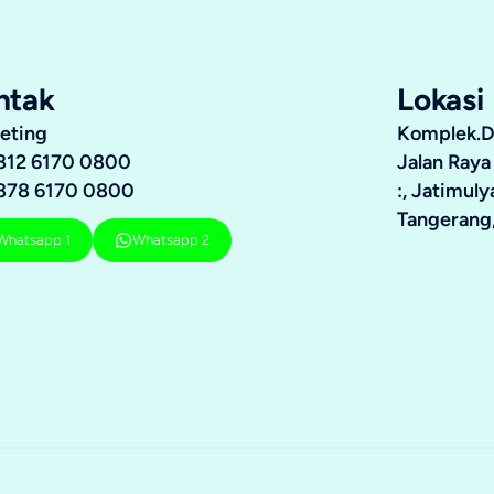
ntak
Lokasi
eting
Komplek.Du
812 6170 0800
Jalan Raya
878 6170 0800
:, Jatimul
Tangerang,
Whatsapp 1
Whatsapp 2