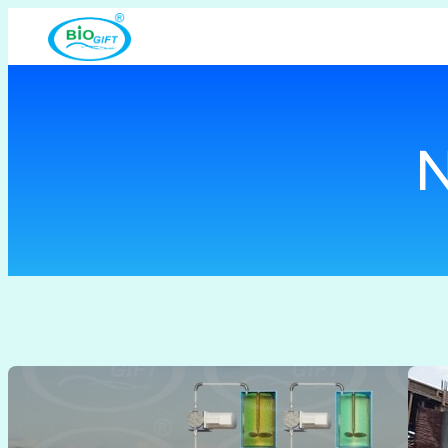
Lewati
ke
konten
N