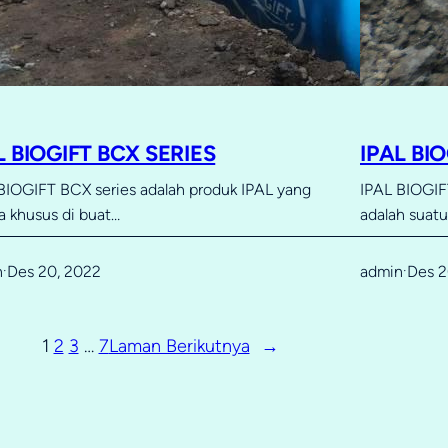
L BIOGIFT BCX SERIES
IPAL BI
BIOGIFT BCX series adalah produk IPAL yang
IPAL BIOGIFT
a khusus di buat…
adalah suat
n
Des 20, 2022
admin
Des 2
·
·
1
2
3
…
7
Laman Berikutnya
→