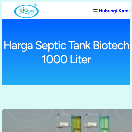
Lewati
Hubungi Kami
ke
konten
Harga Septic Tank Biotech
1000 Liter