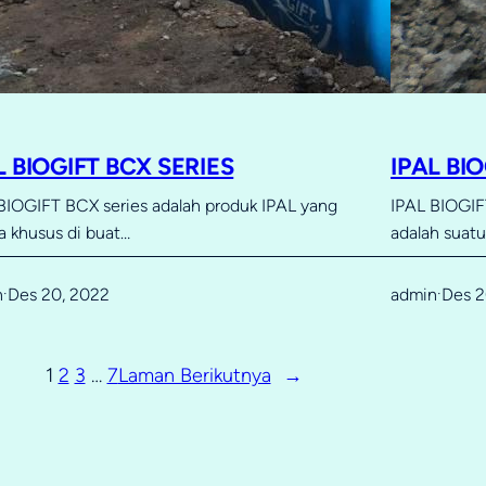
L BIOGIFT BCX SERIES
IPAL BI
BIOGIFT BCX series adalah produk IPAL yang
IPAL BIOGIFT
a khusus di buat…
adalah suat
n
Des 20, 2022
admin
Des 2
·
·
1
2
3
…
7
Laman Berikutnya
→