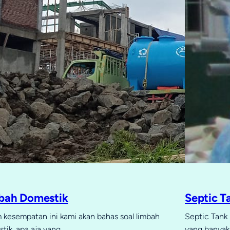
bah Domestik
Septic T
 kesempatan ini kami akan bahas soal limbah
Septic Tank 
tik, apa aja yang…
yang banyak 