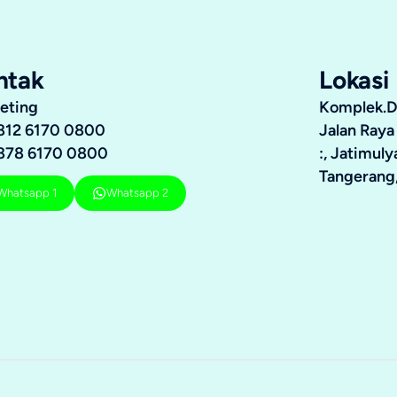
ntak
Lokasi
eting
Komplek.Du
812 6170 0800
Jalan Raya
878 6170 0800
:, Jatimul
Tangerang,
Whatsapp 1
Whatsapp 2