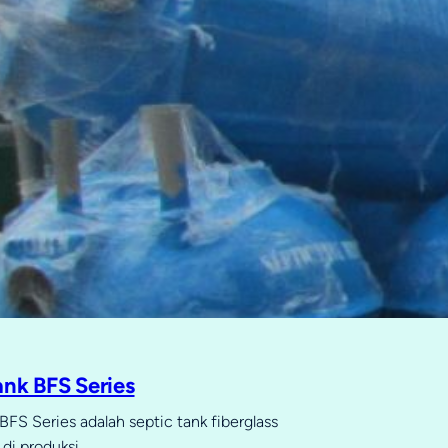
ank BFS Series
BFS Series adalah septic tank fiberglass
di produksi…