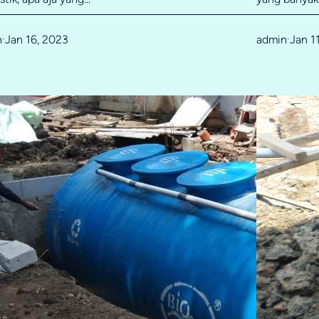
n
Jan 16, 2023
admin
Jan 1
·
·