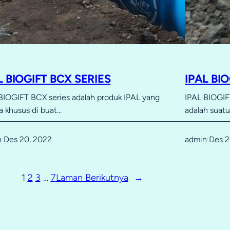
L BIOGIFT BCX SERIES
IPAL BI
BIOGIFT BCX series adalah produk IPAL yang
IPAL BIOGIFT
a khusus di buat…
adalah suat
n
Des 20, 2022
admin
Des 2
·
·
1
2
3
…
7
Laman Berikutnya
→