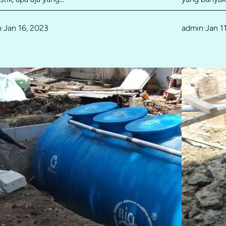
n
Jan 16, 2023
admin
Jan 1
·
·