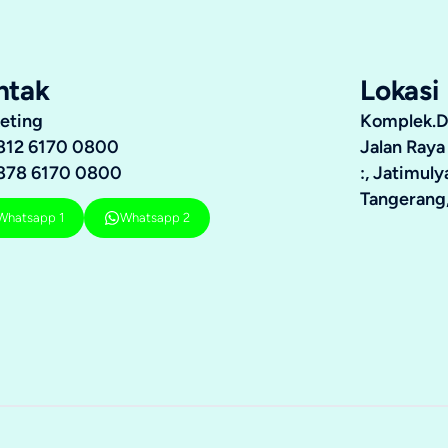
ntak
Lokasi
eting
Komplek.Du
812 6170 0800
Jalan Raya
878 6170 0800
:, Jatimul
Tangerang,
Whatsapp 1
Whatsapp 2