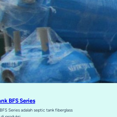
ank BFS Series
BFS Series adalah septic tank fiberglass
di produksi…