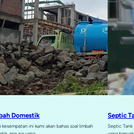
bah Domestik
Septic T
 kesempatan ini kami akan bahas soal limbah
Septic Tank 
tik, apa aja yang…
yang banyak 