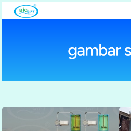
Lewati
ke
konten
gambar s