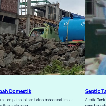
bah Domestik
Septic T
 kesempatan ini kami akan bahas soal limbah
Septic Tank 
tik, apa aja yang…
yang banyak 