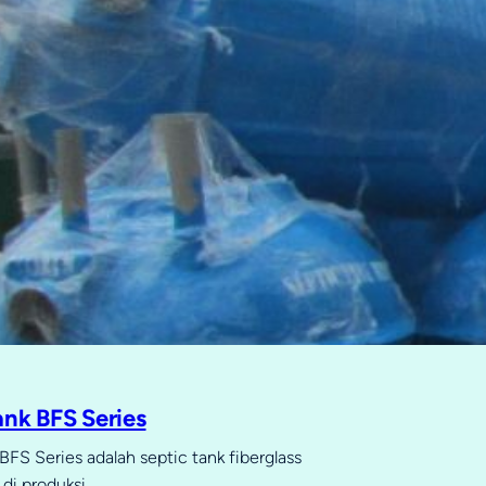
ank BFS Series
BFS Series adalah septic tank fiberglass
di produksi…