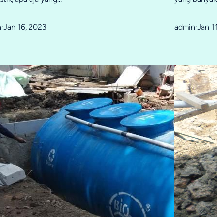
n
Jan 16, 2023
admin
Jan 1
·
·