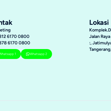
ntak
Lokasi
eting
Komplek.Du
812 6170 0800
Jalan Raya
878 6170 0800
:, Jatimul
Tangerang,
Whatsapp 1
Whatsapp 2