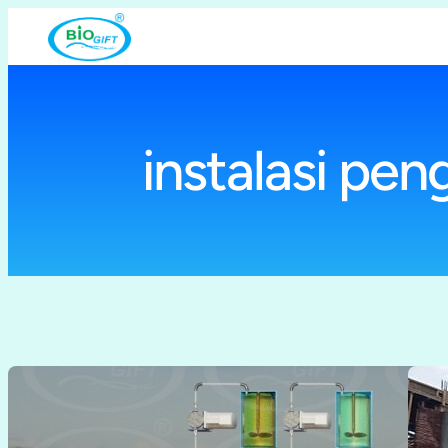
Lewati
ke
konten
instalasi pen