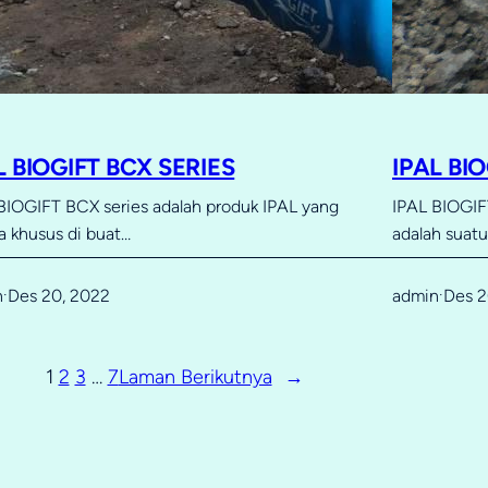
L BIOGIFT BCX SERIES
IPAL BI
BIOGIFT BCX series adalah produk IPAL yang
IPAL BIOGIFT
a khusus di buat…
adalah suat
n
Des 20, 2022
admin
Des 2
·
·
1
2
3
…
7
Laman Berikutnya
→