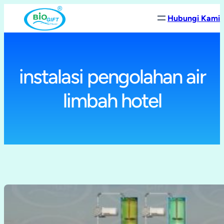
Lewati
Hubungi Kami
ke
konten
instalasi pengolahan air
limbah hotel