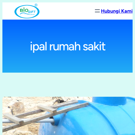
Lewati
Hubungi Kami
ke
konten
ipal rumah sakit