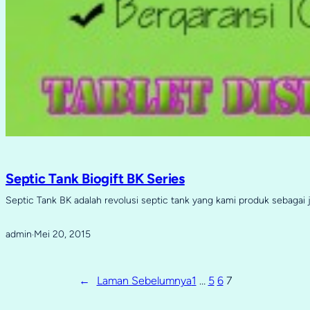
Septic Tank Biogift BK Series
Septic Tank BK adalah revolusi septic tank yang kami produk sebagai
admin
Mei 20, 2015
·
←
Laman Sebelumnya
1
…
5
6
7