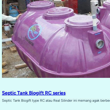
Septic Tank Biogift RC series
Septic Tank Biogift type RC atau Real Silinder ini memang agak berb