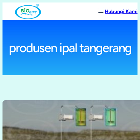
Lewati
Hubungi Kami
ke
konten
produsen ipal tangerang