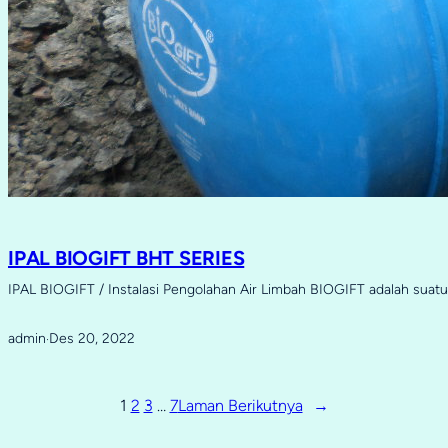
IPAL BIOGIFT BHT SERIES
IPAL BIOGIFT / Instalasi Pengolahan Air Limbah BIOGIFT adalah sua
admin
Des 20, 2022
·
1
2
3
…
7
Laman Berikutnya
→