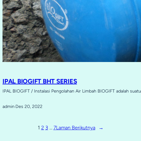
IPAL BIOGIFT BHT SERIES
IPAL BIOGIFT / Instalasi Pengolahan Air Limbah BIOGIFT adalah sua
admin
Des 20, 2022
·
1
2
3
…
7
Laman Berikutnya
→