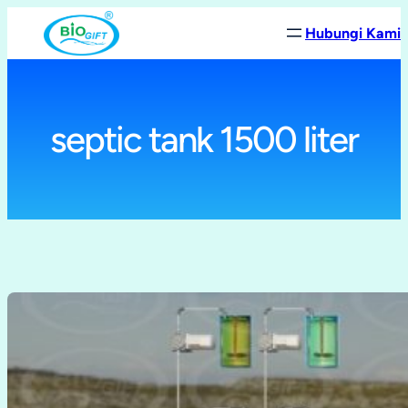
Lewati
Hubungi Kami
ke
konten
septic tank 1500 liter