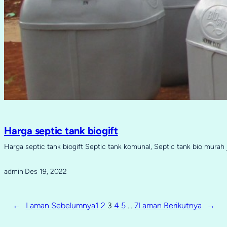
Harga septic tank biogift
Harga septic tank biogift Septic tank komunal, Septic tank bio murah 
admin
Des 19, 2022
·
←
Laman Sebelumnya
1
2
3
4
5
…
7
Laman Berikutnya
→