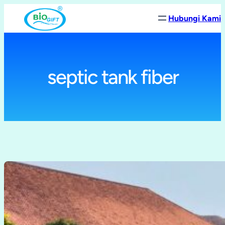
Lewati
Hubungi Kami
ke
konten
septic tank fiber