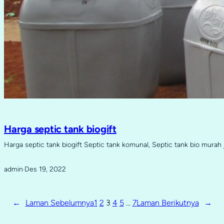
Harga septic tank biogift
Harga septic tank biogift Septic tank komunal, Septic tank bio murah 
admin
Des 19, 2022
·
←
Laman Sebelumnya
1
2
3
4
5
…
7
Laman Berikutnya
→