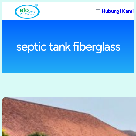
Lewati
Hubungi Kami
ke
konten
septic tank fiberglass