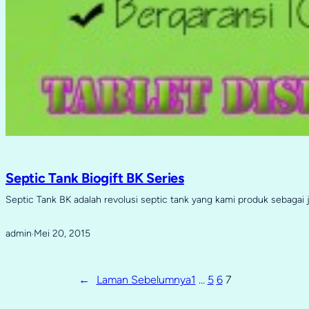
Septic Tank Biogift BK Series
Septic Tank BK adalah revolusi septic tank yang kami produk sebagai
admin
Mei 20, 2015
·
←
Laman Sebelumnya
1
…
5
6
7