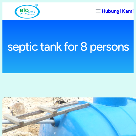
Lewati
Hubungi Kami
ke
konten
septic tank for 8 persons