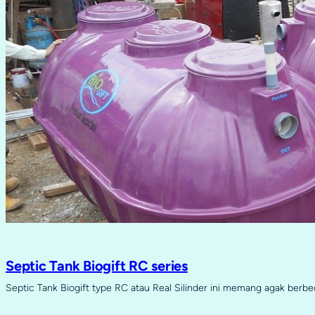
Septic Tank Biogift RC series
Septic Tank Biogift type RC atau Real Silinder ini memang agak berb