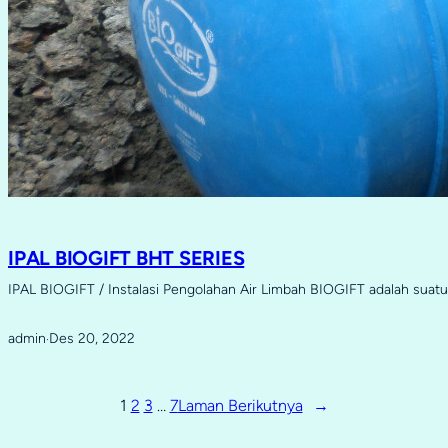
IPAL BIOGIFT BHT SERIES
IPAL BIOGIFT / Instalasi Pengolahan Air Limbah BIOGIFT adalah sua
admin
Des 20, 2022
·
1
2
3
…
7
Laman Berikutnya
→