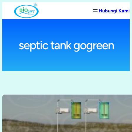
Lewati
Hubungi Kami
ke
konten
septic tank gogreen