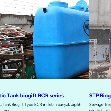
ic Tank biogift BCR series
STP Biog
c Tank Biogift Type BCR ini lebih banyak dipilih
Sewage Treat
a type ini…
septic tank