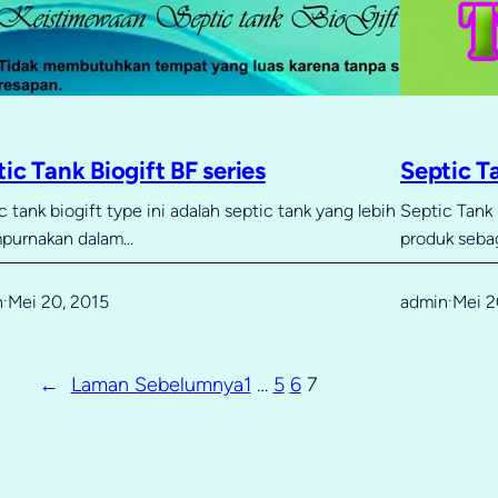
ic Tank Biogift BF series
Septic T
c tank biogift type ini adalah septic tank yang lebih
Septic Tank 
purnakan dalam…
produk seba
n
Mei 20, 2015
admin
Mei 2
·
·
←
Laman Sebelumnya
1
…
5
6
7