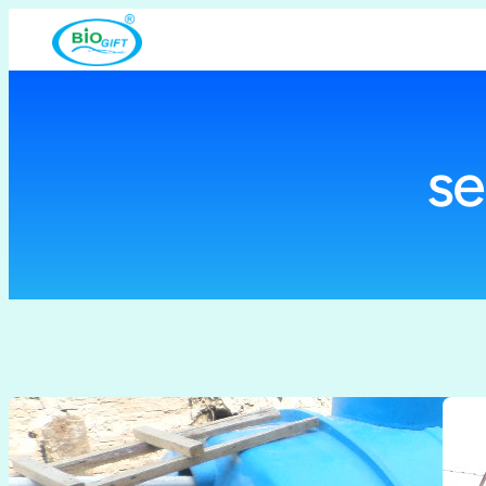
Lewati
ke
konten
se