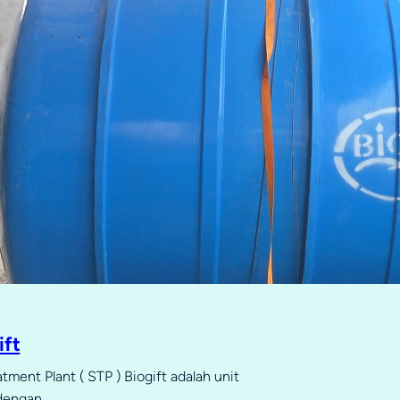
ift
ment Plant ( STP ) Biogift adalah unit
 dengan…