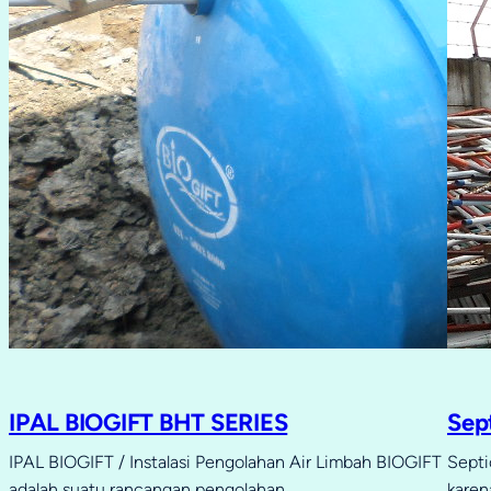
IPAL BIOGIFT BHT SERIES
Sept
IPAL BIOGIFT / Instalasi Pengolahan Air Limbah BIOGIFT
Septi
adalah suatu rancangan pengolahan…
karen