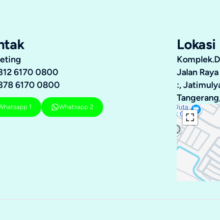
ntak
Lokasi
eting
Komplek.Du
812 6170 0800
Jalan Raya
878 6170 0800
:, Jatimul
Tangerang,
Whatsapp 1
Whatsapp 2