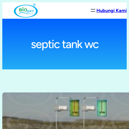
Lewati
Hubungi Kami
ke
konten
septic tank wc