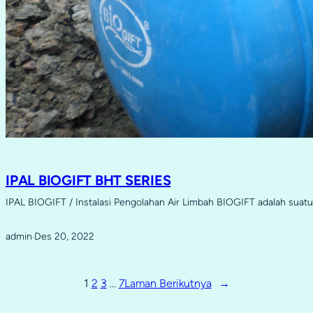
IPAL BIOGIFT BHT SERIES
IPAL BIOGIFT / Instalasi Pengolahan Air Limbah BIOGIFT adalah sua
admin
Des 20, 2022
·
1
2
3
…
7
Laman Berikutnya
→