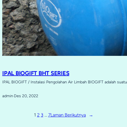
IPAL BIOGIFT BHT SERIES
IPAL BIOGIFT / Instalasi Pengolahan Air Limbah BIOGIFT adalah sua
admin
Des 20, 2022
·
1
2
3
…
7
Laman Berikutnya
→