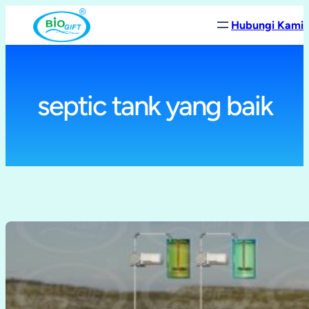
Lewati
Hubungi Kami
ke
konten
septic tank yang baik