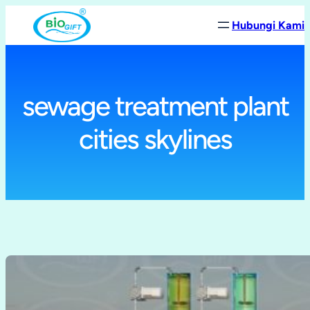
Lewati
Hubungi Kami
ke
konten
sewage treatment plant
cities skylines