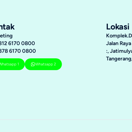
ntak
Lokasi
eting
Komplek.Du
812 6170 0800
Jalan Raya
878 6170 0800
:, Jatimul
Tangerang,
Whatsapp 1
Whatsapp 2