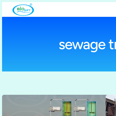
Lewati
ke
konten
sewage t