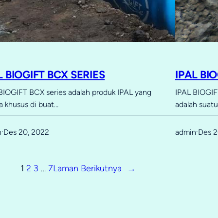
L BIOGIFT BCX SERIES
IPAL BI
BIOGIFT BCX series adalah produk IPAL yang
IPAL BIOGIFT
a khusus di buat…
adalah suat
n
Des 20, 2022
admin
Des 2
·
·
1
2
3
…
7
Laman Berikutnya
→