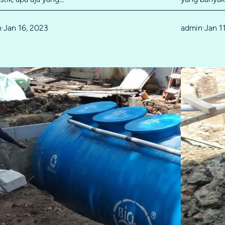
n
Jan 16, 2023
admin
Jan 1
·
·