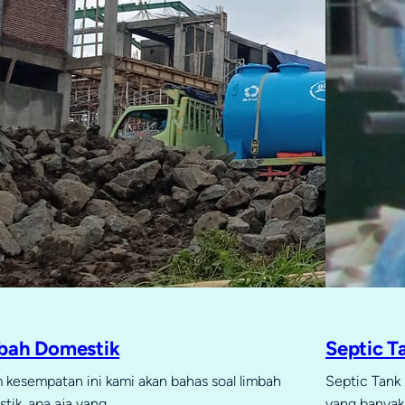
bah Domestik
Septic T
 kesempatan ini kami akan bahas soal limbah
Septic Tank 
tik, apa aja yang…
yang banyak 