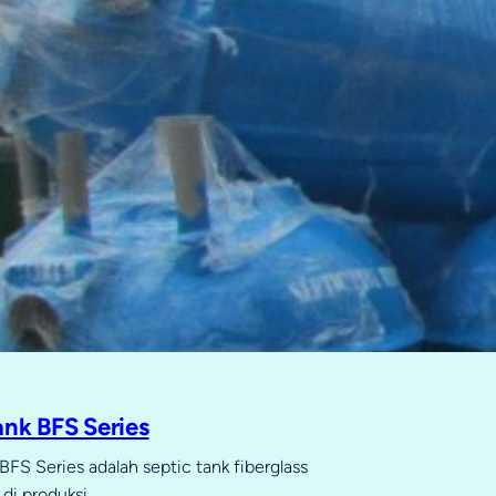
ank BFS Series
BFS Series adalah septic tank fiberglass
di produksi…