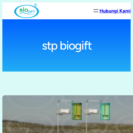
Lewati
Hubungi Kami
ke
konten
stp biogift