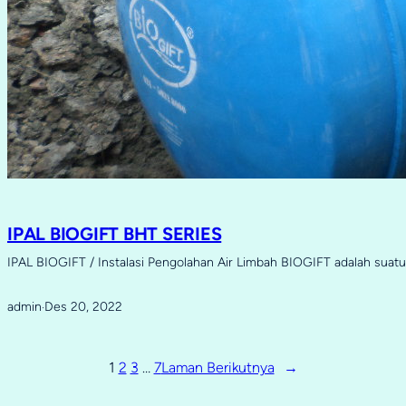
IPAL BIOGIFT BHT SERIES
IPAL BIOGIFT / Instalasi Pengolahan Air Limbah BIOGIFT adalah sua
admin
Des 20, 2022
·
1
2
3
…
7
Laman Berikutnya
→