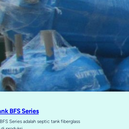
ank BFS Series
BFS Series adalah septic tank fiberglass
di produksi…