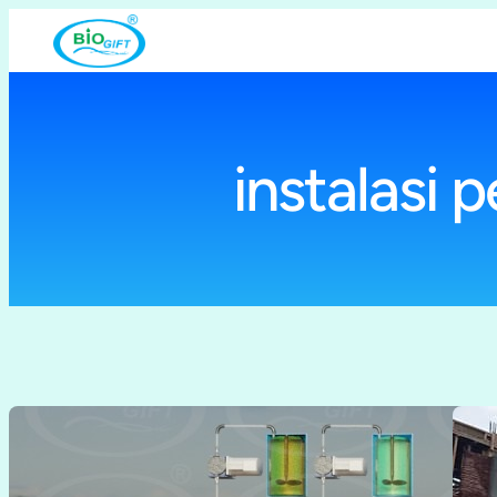
Lewati
ke
konten
instalasi 