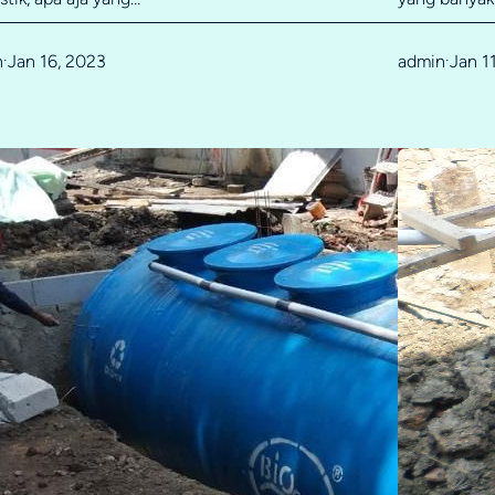
n
Jan 16, 2023
admin
Jan 1
·
·