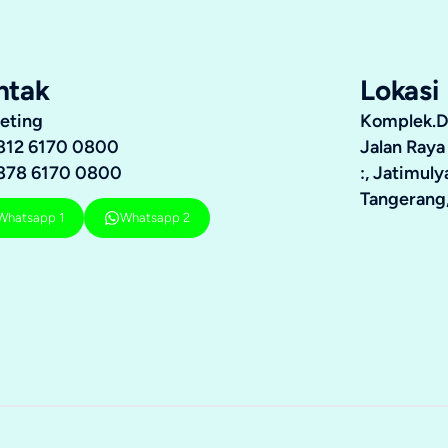
ntak
Lokasi
eting
Komplek.Du
812 6170 0800
Jalan Raya
878 6170 0800
:, Jatimul
Tangerang,
Whatsapp 1
Whatsapp 2