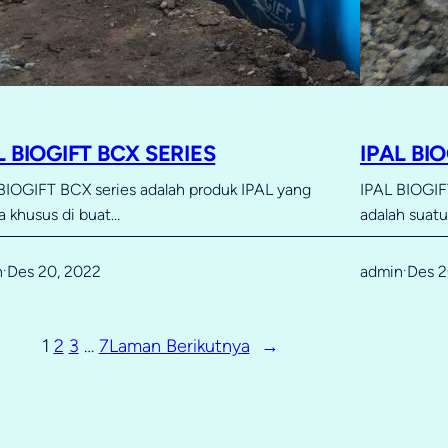
L BIOGIFT BCX SERIES
IPAL BI
BIOGIFT BCX series adalah produk IPAL yang
IPAL BIOGIFT
a khusus di buat…
adalah suat
n
Des 20, 2022
admin
Des 2
·
·
1
2
3
…
7
Laman Berikutnya
→