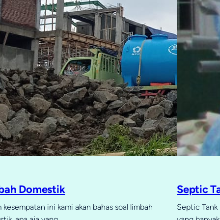
bah Domestik
Septic T
 kesempatan ini kami akan bahas soal limbah
Septic Tank 
tik, apa aja yang…
yang banyak 