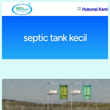
Lewati
Hubungi Kami
ke
konten
septic tank kecil