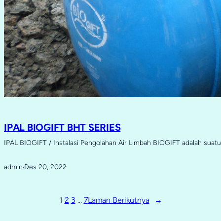
IPAL BIOGIFT BHT SERIES
IPAL BIOGIFT / Instalasi Pengolahan Air Limbah BIOGIFT adalah sua
admin
Des 20, 2022
·
1
2
3
…
7
Laman Berikutnya
→